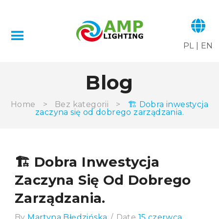
PL
|
EN
Blog
Home
>
Bez kategorii
>
🏗️ Dobra inwestycja
zaczyna się od dobrego zarządzania.
🏗️ Dobra Inwestycja
Zaczyna Się Od Dobrego
Zarządzania.
By
Martyna Błędzińska
/
Date
15 czerwca,