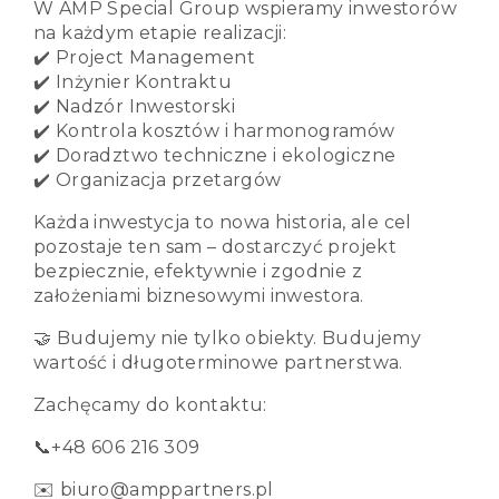
W AMP Special Group wspieramy inwestorów
na każdym etapie realizacji:
✔️ Project Management
✔️ Inżynier Kontraktu
✔️ Nadzór Inwestorski
✔️ Kontrola kosztów i harmonogramów
✔️ Doradztwo techniczne i ekologiczne
✔️ Organizacja przetargów
Każda inwestycja to nowa historia, ale cel
pozostaje ten sam – dostarczyć projekt
bezpiecznie, efektywnie i zgodnie z
założeniami biznesowymi inwestora.
🤝 Budujemy nie tylko obiekty. Budujemy
wartość i długoterminowe partnerstwa.
Zachęcamy do kontaktu:
📞+48 606 216 309
✉️ biuro@amppartners.pl