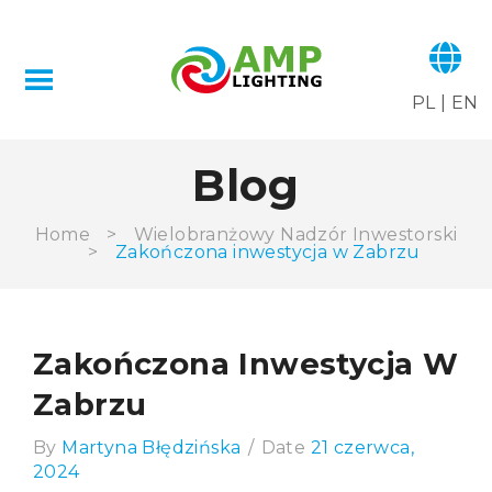
PL
|
EN
Blog
Home
>
Wielobranżowy Nadzór Inwestorski
>
Zakończona inwestycja w Zabrzu
Zakończona Inwestycja W
Zabrzu
By
Martyna Błędzińska
/
Date
21 czerwca,
2024